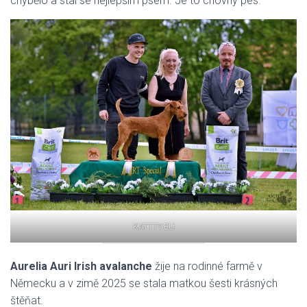
chybělo a stal se nejlepším psem. Je to chovný pes.
KATTTY.EU
Aurelia Auri Irish avalanche
žije na rodinné farmě v
Německu a v zimě 2025 se stala matkou šesti krásných
štěňat.