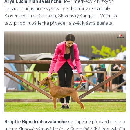
Arya Lucia Irish avalanche
„loví“ medvědy v Nízkých
Tatrách a účastní se výstav i v zahraničí, získala tituly
Slovenský junior šampion, Slovenský šampion. Věřím, že
tato plnochrupá fenka přivede na svět krásná štěňata.
Brigitte Bijou Irish avalanche
se úspěšně předvedla mimo
jiné na Klubové výstavě teriéru v Šamoríně /SK/, kde vyhrála