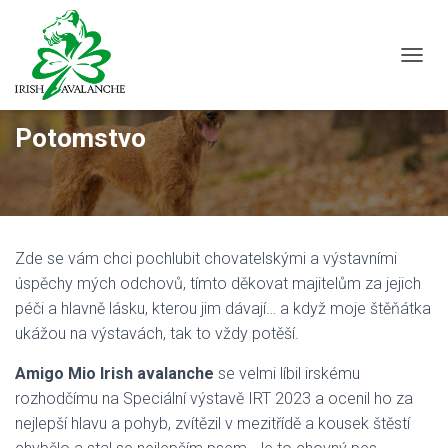
PŘEP
Potomstvo
Zde se vám chci pochlubit chovatelskými a výstavními
úspěchy mých odchovů, tímto děkovat majitelům za jejich
péči a hlavně lásku, kterou jim dávají… a když moje štěňátka
ukážou na výstavách, tak to vždy potěší.
Amigo Mio Irish avalanche
se velmi líbil irskému
rozhodčímu na Speciální výstavě IRT 2023 a ocenil ho za
nejlepší hlavu a pohyb, zvítězil v mezitřídě a kousek štěstí