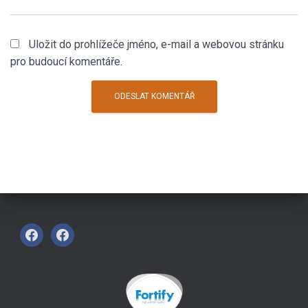
Uložit do prohlížeče jméno, e-mail a webovou stránku
pro budoucí komentáře.
F
F
A
A
C
C
E
E