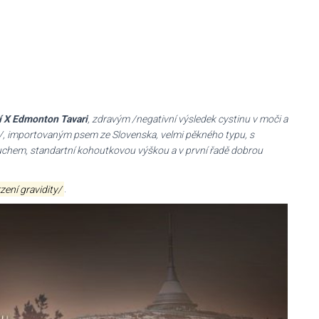
í X Edmonton Tavari
, zdravým /negativní výsledek cystinu v moči a
u /, importovaným psem ze Slovenska, velmi pěkného typu, s
chem, standartní kohoutkovou výškou a v první řadě dobrou
ení gravidity/
.