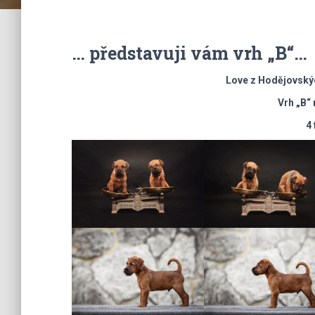
… představuji vám vrh „B“…
Love z Hodějovský
Vrh „B“
4 