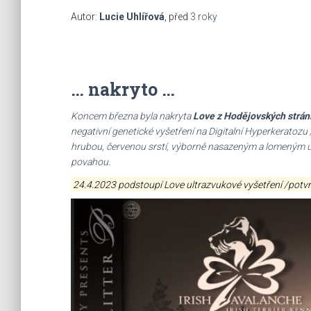
Autor:
Lucie Uhlířová
, před
3 roky
… nakryto …
Koncem března byla nakryta
Love z Hodějovských strán
negativní genetické vyšetření na Digitalní Hyperkeratoz
hrubou, červenou srstí, výborně nasazeným a lomeným u
povahou.
24.4.2023 podstoupí Love ultrazvukové vyšetření /potvrz