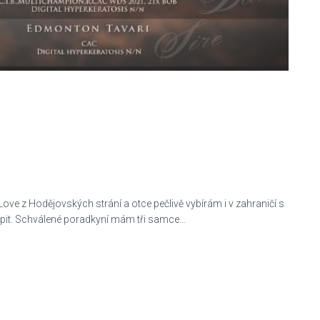
ove z Hodějovských strání a otce pečlivě vybírám i v zahraničí s
apit. Schválené poradkyní mám tři samce…