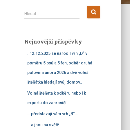
V
Hledat …
y
h
l
e
Nejnovější příspěvky
d
á
..12.12.2025 se narodil vrh „D“ v
v
á
poměru 5 psů a 5 fen, odběr druhá
n
polovina února 2026 a dvě volná
í
štěňátka hledají svůj domov..
Volná štěňata k odběru nebo i k
exportu do zahraničí.
… představuji vám vrh „B“…
… a jsou na světě …