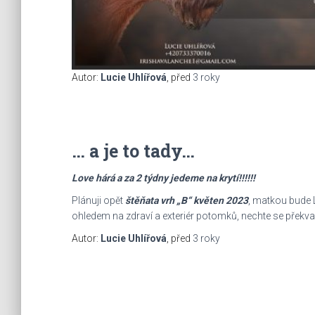
Autor:
Lucie Uhlířová
, před
3 roky
… a je to tady…
Love hárá a za 2 týdny jedeme na krytí!!!!!!
Plánuji opět
štěňata vrh „B“ květen 2023
, matkou bude L
ohledem na zdraví a exteriér potomků, nechte se překv
Autor:
Lucie Uhlířová
, před
3 roky