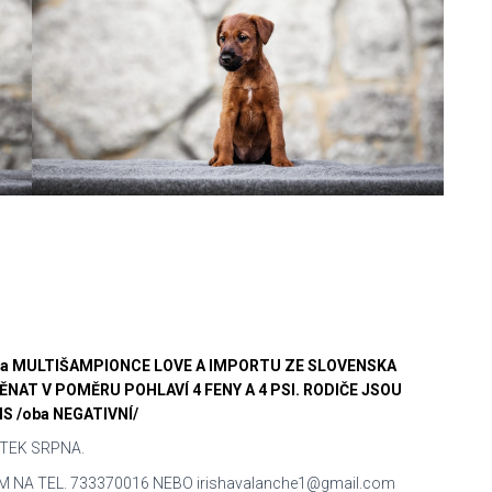
B. a MULTIŠAMPIONCE LOVE A IMPORTU ZE SLOVENSKA
AT V POMĚRU POHLAVÍ 4 FENY A 4 PSI. RODIČE JSOU
S /oba NEGATIVNÍ/
TEK SRPNA.
 NA TEL. 733370016 NEBO irishavalanche1@gmail.com